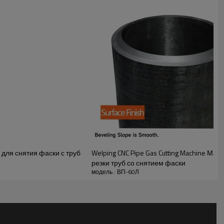
 для снятия фаски с труб
Welping CNC Pipe Gas Cutting Machine М
резки труб со снятием фаски
модель : ВП-60Л