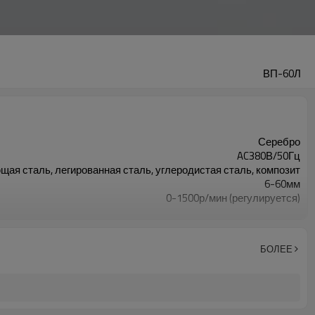
ВП-60Л
Серебро
AC380В/50Гц
ая сталь, легированная сталь, углеродистая сталь, композит
6-60мм
0-1500р/мин (регулируется)
0-90° (регулируемый)
3400 Вт
БОЛЕЕ