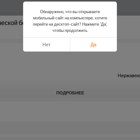
Обнаружено, что вы открываете
мобильный сайт на компьютере, хотите
еской боковой стальной пластиной
перейти на десктоп-сайт? Нажмите 'Да',
чтобы продолжить
Нет
Да
Нержавеющ
ПОДРОБНЕЕ