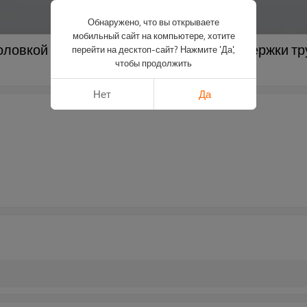
Обнаружено, что вы открываете
мобильный сайт на компьютере, хотите
головкой и складными ножками для поддержки т
перейти на десктоп-сайт? Нажмите 'Да',
чтобы продолжить
Нет
Да