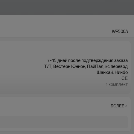
WP500A
7-15 дней после подтверждения заказа
Т/Т, Вестерн Юнион, ПайПал, кс перевод
Шанхай, Нинбо
СЕ
1 комплект
Производитель машин для сварки пластиковых труб
БОЛЕЕ