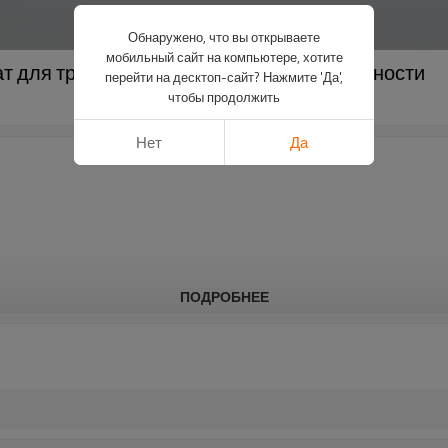
Обнаружено, что вы открываете
мобильный сайт на компьютере, хотите
т для труб из полиэтилена высокой плотности
перейти на десктоп-сайт? Нажмите 'Да',
чтобы продолжить
Нет
Да
ПОДРОБНЕЕ