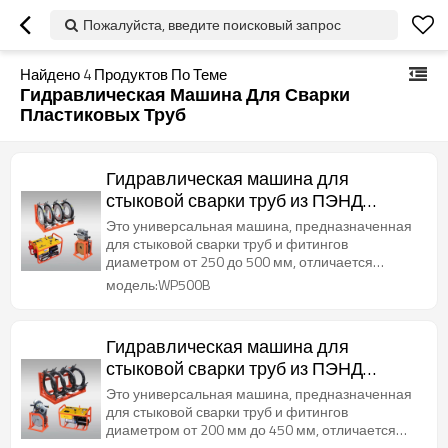
Пожалуйста, введите поисковый запрос
Найдено
4
Продуктов По Теме
Гидравлическая Машина Для Сварки
Пластиковых Труб
Гидравлическая машина для
стыковой сварки труб из ПЭНД
диаметром от 250 до 500 мм
Это универсальная машина, предназначенная
для стыковой сварки труб и фитингов
диаметром от 250 до 500 мм, отличается
долговечностью и надежностью.
модель:WP500B
Гидравлическая машина для
стыковой сварки труб из ПЭНД
диаметром от 200 до 450 мм
Это универсальная машина, предназначенная
для стыковой сварки труб и фитингов
диаметром от 200 мм до 450 мм, отличается
долговечностью и надежностью.