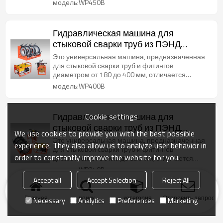
модель:WP450B
Гидравлическая машина для
стыковой сварки труб из ПЭНД
диаметром от 180 до 400 мм
Это универсальная машина, предназначенная
для стыковой сварки труб и фитингов
диаметром от 180 до 400 мм, отличается
долговечностью и надежностью.
модель:WP400B
Гидравлическая машина для
Cookie settings
стыковой сварки труб из ПЭНД
We use cookies to provide you with the best possible
диаметром от 63 до 250 мм
Это универсальная машина, предназначенная
experience. They also allow us to analyze user behavior in
для стыковой сварки труб и фитингов
order to constantly improve the website for you.
диаметром от 90 мм до 250 мм, отличается
долговечностью и надежностью.
модель:WP250B
Accept all
Accept Selection
Reject All
Главная
поиск
категория
Отправить запрос
Necessary
Analytics
Preferences
Marketing