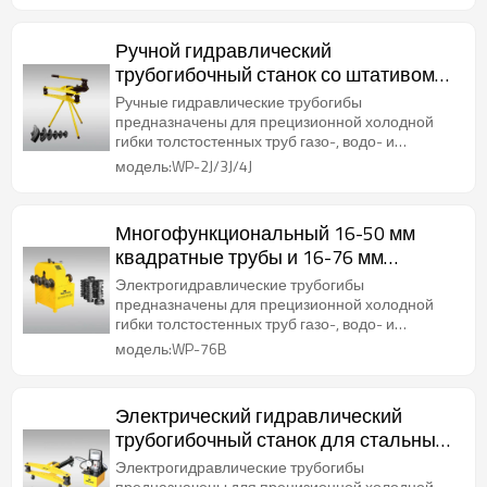
Ручной гидравлический
трубогибочный станок со штативом
для стальных труб диаметром от 1/2
Ручные гидравлические трубогибы
дюйма до 2 дюймов/3 дюйма/4
предназначены для прецизионной холодной
гибки толстостенных труб газо-, водо- и
дюйма
паропроводов.
модель:WP-2J/3J/4J
Многофункциональный 16-50 мм
квадратные трубы и 16-76 мм
круглые трубы Гидравлический
Электрогидравлические трубогибы
трубогибочный станок
предназначены для прецизионной холодной
гибки толстостенных труб газо-, водо- и
паропроводов.
модель:WP-76B
Электрический гидравлический
трубогибочный станок для стальных
труб диаметром от 1/2 дюйма до 2
Электрогидравлические трубогибы
предназначены для прецизионной холодной