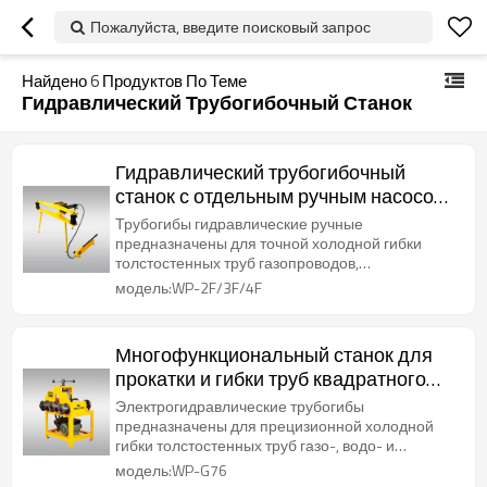
Пожалуйста, введите поисковый запрос
Найдено
6
Продуктов По Теме
Гидравлический Трубогибочный Станок
Гидравлический трубогибочный
станок с отдельным ручным насосом
для стальных труб диаметром от 1/2
Трубогибы гидравлические ручные
до 2/3/4 дюймов
предназначены для точной холодной гибки
толстостенных труб газопроводов,
водопроводов и паропроводов.
модель:WP-2F/3F/4F
Многофункциональный станок для
прокатки и гибки труб квадратного
сечения 16–50 мм и круглых труб
Электрогидравлические трубогибы
диаметром 16–76 мм.
предназначены для прецизионной холодной
гибки толстостенных труб газо-, водо- и
паропроводов.
модель:WP-G76