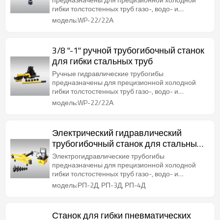
гибки толстостенных труб газо-, водо- и
паропроводов.
модель:WP-22/22А
3/8 "-1" ручной трубогибочный станок
для гибки стальных труб
Ручные гидравлические трубогибы
предназначены для прецизионной холодной
гибки толстостенных труб газо-, водо- и
паропроводов.
модель:WP-22/22А
Электрический гидравлический
трубогибочный станок для стальных
труб диаметром от 1/2 дюйма до 2
Электрогидравлические трубогибы
дюймов/3 дюйма/4 дюйма
предназначены для прецизионной холодной
гибки толстостенных труб газо-, водо- и
паропроводов.
модель:РП-2Д, РП-3Д, РП-4Д
Станок для гибки пневматических