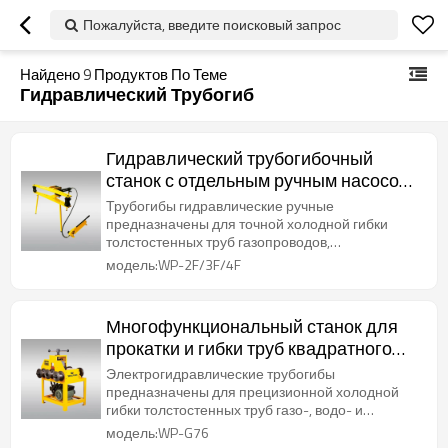
Пожалуйста, введите поисковый запрос
Найдено
9
Продуктов По Теме
Гидравлический Трубогиб
Гидравлический трубогибочный
станок с отдельным ручным насосом
для стальных труб диаметром от 1/2
Трубогибы гидравлические ручные
до 2/3/4 дюймов
предназначены для точной холодной гибки
толстостенных труб газопроводов,
водопроводов и паропроводов.
модель:WP-2F/3F/4F
Многофункциональный станок для
прокатки и гибки труб квадратного
сечения 16–50 мм и круглых труб
Электрогидравлические трубогибы
диаметром 16–76 мм.
предназначены для прецизионной холодной
гибки толстостенных труб газо-, водо- и
паропроводов.
модель:WP-G76