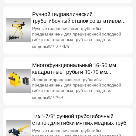
Ручной гидравлический
трубогибочный станок со штативом
для стальных труб диаметром от 1/2
Ручные гидравлические трубогибы
дюйма до 2 дюймов/3 дюйма/4
предназначены для прецизионной холодной
гибки толстостенных труб газо-, водо- и
дюйма
паропроводов.
модель:WP-2J/3J/4J
Многофункциональный 16-50 мм
квадратные трубы и 16-76 мм
круглые трубы Гидравлический
Электрогидравлические трубогибы
трубогибочный станок
предназначены для прецизионной холодной
гибки толстостенных труб газо-, водо- и
паропроводов.
модель:WP-76B
1/4 "-7/8" ручной трубогибочный
станок для гибки мягких медных труб
Ручные гидравлические трубогибы
предназначены для прецизионной холодной